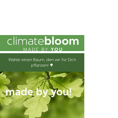
Wähle einen Baum, den wir für Dich
pflanzen! 🌳
made by you!