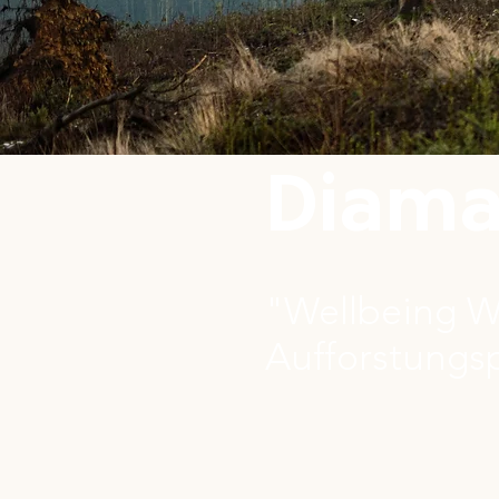
Diama
"Wellbeing 
Aufforstungs