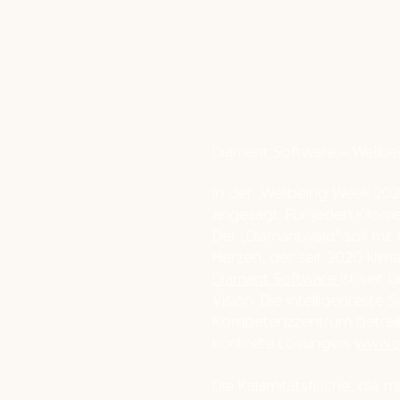
Diamant Software − Wellbe
In der „Wellbeing Week 20
angesagt: Für jeden Kilom
Der „Diamantwald“ soll mit
Herzen, der seit 2020 kliman
Diamant Software
ist seit
Vision: Die intelligentest
Kompetenzzentrum betreib
konkrete Lösungen.
www.di
D
ie Kalamitätsfläche, die