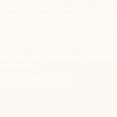
östlicher Richtung die Wiederbewaldung bis in den Mitte
schwald durchzuführen. Wir werden selbstverständlich auc
e Pflanzung mit übernehmen, da dadurch die Artenvielfalt
rd. Hier finden wir bereits neben jungen Fichten auch Kief
den und Pulverholz. Mit dieser Verjüngung und der Bepfla
chen der klimatischen Veränderung gerechter wird.
 einer Fläche von <1 ha) haben wir vorwiegend S
n eingesetzt:
inbezug vorhandener Verjüngung)
anzenzahl von 1.560 Stck./ha