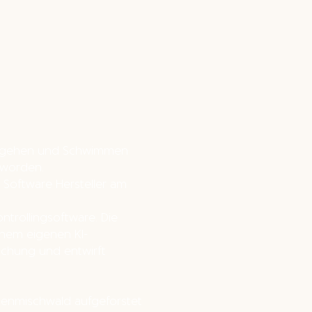
erengehen und Schwimmen
eworden.
 Software Hersteller am
ntrollingsoftware. Die
einem eigenen KI-
schung und entwirft
henmischwald aufgeforstet