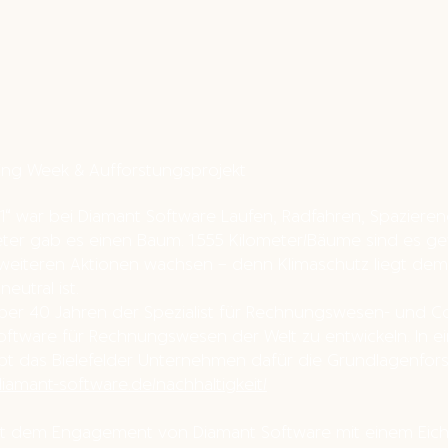
ing Week & Aufforstungsprojekt
21“ war bei Diamant Software Laufen, Radfahren, Spazi
eter gab es einen Baum. 1.555 Kilometer/Bäume sind es g
 weiteren Aktionen wachsen – denn Klimaschutz liegt dem
eutral ist.
 über 40 Jahren der Spezialist für Rechnungswesen- und Co
e Software für Rechnungswesen der Welt zu entwickeln. In 
t das Bielefelder Unternehmen dafür die Grundlagenfor
amant-software.de/nachhaltigkeit/
 mit dem Engagement von Diamant Software
mit einem Eic