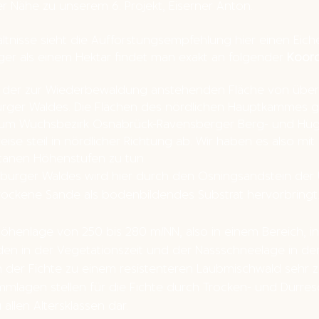
er Nähe zu unserem 6. Projekt, Eiserner Anton.
tnisse sieht die Aufforstungsempfehlung hier einen Eich
ger als einem Hektar findet man exakt an folgender
Koord
l der
zur Wiederbewaldung anstehenden Fläche von über 1
urger Waldes. Die Flächen des nördlichen Hauptkammes
um Wuchsbezirk Osnabrück-Ravensberger Berg- und Hügell
lweise steil in nördlicher Richtung ab. Wir haben es also mi
anen Höhenstufen zu tun.
urger Waldes wird hier durch den Osningsandstein der U
rockene Sande als bodenbildendes Substrat hervorbringt
Höhenlage von 250 bis 280 m/NN, also in einem Bereich, 
en in der Vegetationszeit und der Nassschneelage in 
der Fichte zu einem resistenteren Laubmischwald sehr z
mlagen stellen für die Fichte durch Trocken- und Dürr
allen Altersklassen dar.