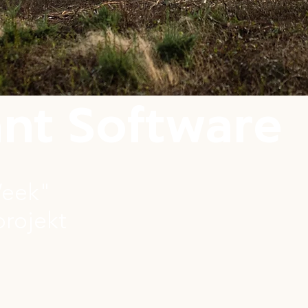
nt Software
Week"
projekt