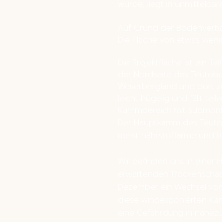
wurde, liegt in unmittelbar
Auf Grund der Bodenverhäl
Die Fläche von etwas weni
Die Projektfläche ist ein Tei
der Nordseite des Teutob
Weserbergland und dort z
leicht hügelig und fällt tei
Kammbereich mit submont
Der Hauptkamm des Teutob
meist nährstoffarme und t
Wir befinden uns in einer 
erwartenden Trockenschäd
Dezember ein Wechsel von 
diese windexponierten Kam
eine Gefährdung in nahezu 