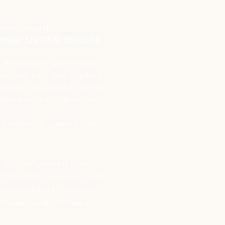
enmischwald vor.
inate:
51.977519, 8.593034
6 ha Größe und liegt auf
 gehören zum Wuchsgebiet
and. Das Gelände ist hier
t planaren und kollinen, im
nterkreide geprägt, der
.
in dem aufgrund der zu
den Monaten November und
u empfehlen ist. Gerade
eschäden sowie Windwurf