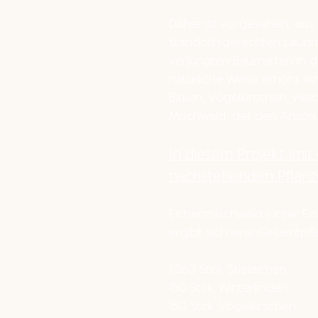
Daher ist vorgesehen, aus 
standortsgerechten Laubmi
verjüngten Baumarten in di
natürliche Weise erhöht wi
Birken, Vogelkirschen, Wei
Mischwald, der den Ansprü
In diesem Projekt (mit
nachstehenden Pflanze
Eichenmischwald (unter E
ergibt sich eine Gesamtpfl
1.260 Stck. Stieleichen
150 Stck. Winterlinden
150 Stck. Vogelkirschen