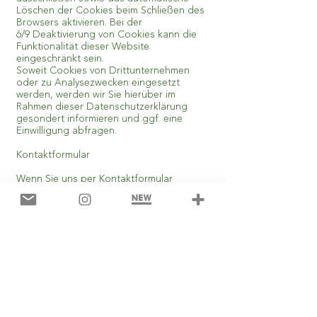
Löschen der Cookies beim Schließen des
Browsers aktivieren. Bei der
6/9 Deaktivierung von Cookies kann die
Funktionalität dieser Website
eingeschränkt sein.
Soweit Cookies von Drittunternehmen
oder zu Analysezwecken eingesetzt
werden, werden wir Sie hierüber im
Rahmen dieser Datenschutzerklärung
gesondert informieren und ggf. eine
Einwilligung abfragen.
Kontaktformular
Wenn Sie uns per Kontaktformular
Anfragen zukommen lassen, werden Ihre
Angaben aus dem Anfrageformular
inklusive der von Ihnen dort angegebenen
Kontaktdaten zwecks Bearbeitung der
Anfrage und für den Fall von
Anschlussfragen bei uns gespeichert.
Diese Daten geben wir nicht ohne Ihre
Einwilligung weiter.
Die Verarbeitung dieser Daten erfolgt auf
Grundlage von Art. 6 Abs. 1 lit. b DSGVO,
sofern Ihre Anfrage mit der Erfüllung eines