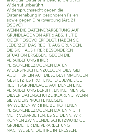
erfolgten Datenverarbeitung bleibt vom
Widerruf unberührt.
Widerspruchsrecht gegen die
Datenerhebung in besonderen Fällen
sowie gegen Direktwerbung (Art. 21
DSGVO)
WENN DIE DATENVERARBEITUNG AUF
GRUNDLAGE VON ART. 6 ABS. 1 LIT. E
ODER F DSGVO ERFOLGT, HABEN SIE
JEDERZEIT DAS RECHT, AUS GRÜNDEN,
DIE SICH AUS IHRER BESONDEREN
SITUATION ERGEBEN, GEGEN DIE
VERARBEITUNG IHRER
PERSONENBEZOGENEN DATEN
WIDERSPRUCH EINZULEGEN; DIES GILT
AUCH FÜR EIN AUF DIESE BESTIMMUNGEN
GESTÜTZTES PROFILING. DIE JEWEILIGE
RECHTSGRUNDLAGE, AUF DENEN EINE
VERARBEITUNG BERUHT, ENTNEHMEN SIE
DIESER DATENSCHUTZERKLÄRUNG. WENN
SIE WIDERSPRUCH EINLEGEN,
4/9 WERDEN WIR IHRE BETROFFENEN
PERSONENBEZOGENEN DATEN NICHT
MEHR VERARBEITEN, ES SEI DENN, WIR
KÖNNEN ZWINGENDE SCHUTZWÜRDIGE
GRÜNDE FÜR DIE VERARBEITUNG
NACHWEISEN, DIE IHRE INTERESSEN,