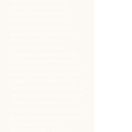
Nordseite des Teutoburger
Waldes. Die Flächen des
nördlichen Hauptkammes
gehören zum Wuchsgebiet
Weserbergland und dort zum
Wuchsbezirk Osnabrück-
Ravensberger Berg- und
Hügelland. Das Gelände ist hier
leicht hügelig und fällt teilweise
steil in nördlicher Richtung ab. Wir
haben es also mit planaren und
kollinen, im Kammbereich mit
submontanen Höhenstufen zu tun.
Der Hauptkamm des Teutoburger
Waldes wird hier durch den
Osningsandstein der Unterkreide
geprägt, der meist nährstoffarme
und trockene Sande als
bodenbildendes Substrat