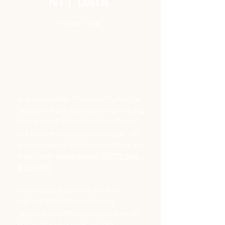
NTT DATA
Neuer Text
Auf Grund der Bodenverhältnisse
sieht die Aufforstungsempfehlung
hier einen Eichenmischwald vor.
Die Fläche von etwas weniger als
einem Hektar findet man exakt an
folgender
Koordinate:
51.977896,
8.590871
Die Projektfläche ist ein Teil
der
zur Wiederbewaldung
anstehenden Fläche von über 16
ha Größe und liegt auf der